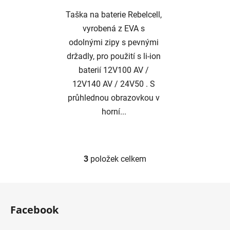
Taška na baterie Rebelcell,
vyrobená z EVA s
odolnými zipy s pevnými
držadly, pro použití s ​​li-ion
baterií 12V100 AV /
12V140 AV / 24V50 . S
průhlednou obrazovkou v
horní...
3
položek celkem
O
v
l
Z
á
á
d
Facebook
p
a
a