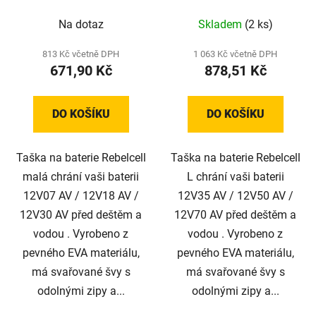
u
k
Na dotaz
Skladem
(2 ks)
t
813 Kč včetně DPH
1 063 Kč včetně DPH
ů
671,90 Kč
878,51 Kč
DO KOŠÍKU
DO KOŠÍKU
Taška na baterie Rebelcell
Taška na baterie Rebelcell
malá chrání vaši baterii
L chrání vaši baterii
12V07 AV / 12V18 AV /
12V35 AV / 12V50 AV /
12V30 AV před deštěm a
12V70 AV před deštěm a
vodou . Vyrobeno z
vodou . Vyrobeno z
pevného EVA materiálu,
pevného EVA materiálu,
má svařované švy s
má svařované švy s
odolnými zipy a...
odolnými zipy a...