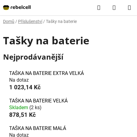
Přejít
Hledat
NÁKUP
na
obsah
KOŠÍK
Domů
/
Příslušenství
/
Tašky na baterie
Tašky na baterie
Nejprodávanější
TAŠKA NA BATERIE EXTRA VELKÁ
Na dotaz
1 023,14 Kč
TAŠKA NA BATERIE VELKÁ
Skladem
(2 ks)
878,51 Kč
TAŠKA NA BATERIE MALÁ
Na dotaz