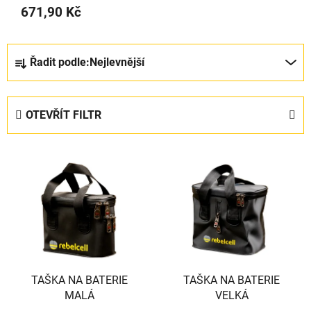
671,90 Kč
Ř
Řadit podle:
Nejlevnější
a
z
e
OTEVŘÍT FILTR
n
í
V
p
ý
r
p
o
i
d
s
u
p
k
r
t
o
TAŠKA NA BATERIE
TAŠKA NA BATERIE
ů
MALÁ
VELKÁ
d