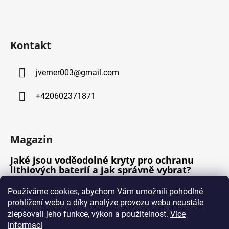
c
t
í
í
p
r
Kontakt
v
k
y
jverner003
@
gmail.com
v
ý
+420602371871
p
i
s
u
Magazin
Jaké jsou voděodolné kryty pro ochranu
lithiových baterií a jak správně vybrat?
Jak dlouho trvá nabíjení lithiové baterie na
Používáme cookies, abychom Vám umožnili pohodlné
plnou kapacitu?
prohlížení webu a díky analýze provozu webu neustále
Jaký je ideální způsob uchovávání lithiové
zlepšovali jeho funkce, výkon a použitelnost.
Více
baterie v letních měsících?
informací