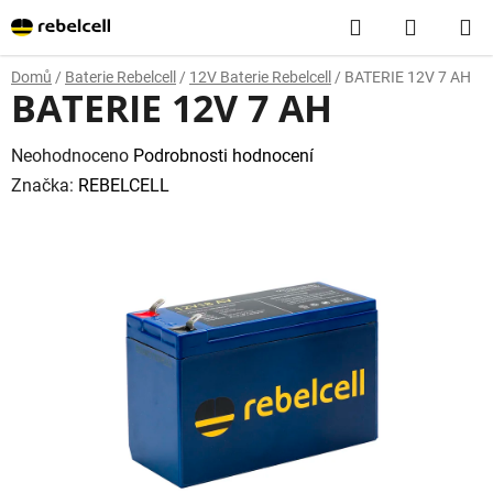
Přejít
Hledat
NÁKUP
na
obsah
KOŠÍK
Domů
/
Baterie Rebelcell
/
12V Baterie Rebelcell
/
BATERIE 12V 7 AH
BATERIE 12V 7 AH
Průměrné
Neohodnoceno
Podrobnosti hodnocení
hodnocení
Značka:
REBELCELL
produktu
je
0,0
z
5
hvězdiček.