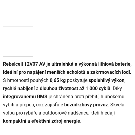
Rebelcell 12V07 AV je ultralehká a výkonná lithiová baterie,
ideální pro napájení menších echolotů a zakrmovacích lodí.
S hmotností pouhých
0,65 kg
poskytuje
spolehlivý výkon
,
rychlé nabíjení
a
dlouhou životnost až 1 000 cyklů
. Díky
integrovanému BMS
je chráněna proti přebití, hlubokému
vybití a přepětí, což zajišťuje
bezúdržbový provoz
. Skvělá
volba pro rybáře a outdoorové nadšence, kteří hledají
kompaktní a efektivní zdroj energie
.