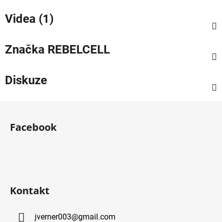
Videa (1)
Značka
REBELCELL
Diskuze
Z
á
Facebook
p
a
t
í
Kontakt
jverner003
@
gmail.com