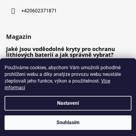
+420602371871
Magazin
Jaké jsou voděodolné kryty pro ochranu
lithiových baterií a jak správně vybrat?
Jak dlouho trvá nabíjení lithiové baterie na
Používáme cookies, abychom Vám umožnili pohodlné
plnou kapacitu?
prohlížení webu a díky analýze provozu webu neustále
Jaký je ideální způsob uchovávání lithiové
zlepšovali jeho funkce, výkon a použitelnost.
Více
baterie v letních měsících?
informací
Nastavení
Vytvořil Shoptet
Souhlasím
Copyright 2026
Boat Trade, s.r.o.
. Všechna práva
vyhrazena.