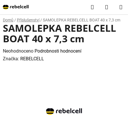
Přejít
Hledat
NÁKUP
na
obsah
KOŠÍK
Domů
/
Příslušenství
/
SAMOLEPKA REBELCELL BOAT 40 x 7,3 cm
SAMOLEPKA REBELCELL
BOAT 40 x 7,3 cm
Průměrné
Neohodnoceno
Podrobnosti hodnocení
hodnocení
Značka:
REBELCELL
produktu
je
0,0
z
5
hvězdiček.