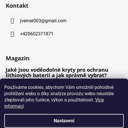
Kontakt
jverner003
@
gmail.com
+420602371871
Magazin
Jaké jsou voděodolné kryty pro ochranu
lithiových baterií a jak správně vybrat?
Jak dlouho trvá nabíjení lithiové baterie na
Používáme cookies, abychom Vám umožnili pohodlné
plnou kapacitu?
prohlížení webu a díky analýze provozu webu neustále
Jaký je ideální způsob uchovávání lithiové
zlepšovali jeho funkce, výkon a použitelnost.
Více
baterie v letních měsících?
informací
Nastavení