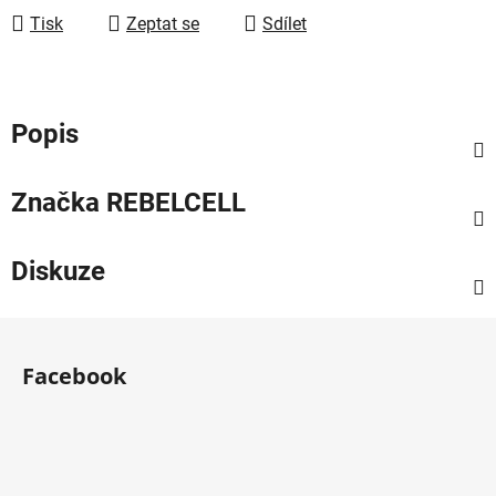
Tisk
Zeptat se
Sdílet
Popis
Značka
REBELCELL
Diskuze
Z
á
Facebook
p
a
t
í