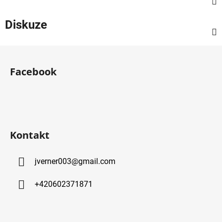
Diskuze
Z
á
Facebook
p
a
t
í
Kontakt
jverner003
@
gmail.com
+420602371871